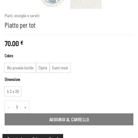
Piatti, stoviglie e serviti
Piatto per tot
70.00
€
Colore
Blu prussia lucido
Cipria
Cuori rossi
Dimensione
h 3 x 30
Piatto per tot quantità
AGGIUNGI AL CARRELLO