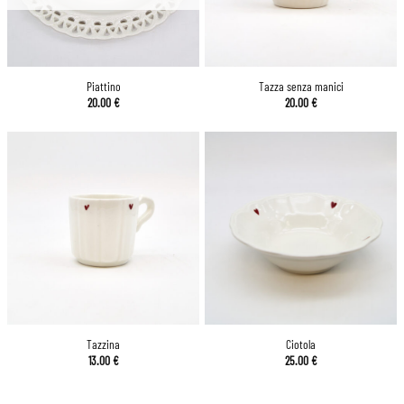
Piattino
Tazza senza manici
20.00
€
20.00
€
Tazzina
Ciotola
13.00
€
25.00
€