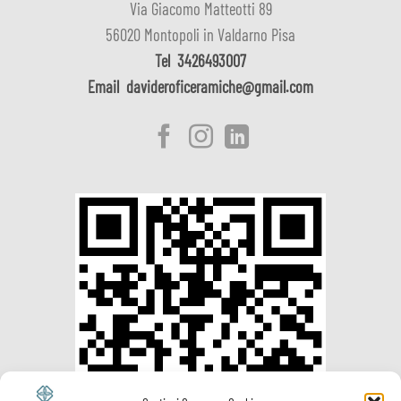
Via Giacomo Matteotti 89
56020 Montopoli in Valdarno Pisa
Tel
3426493007
Email
davideroficeramiche@gmail.com