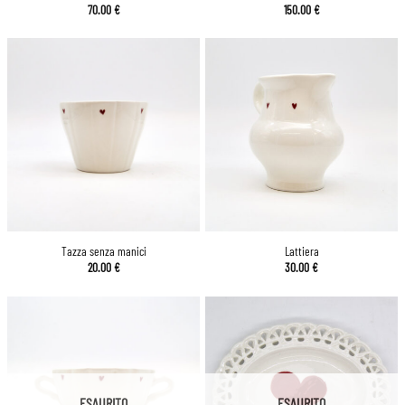
70.00
€
150.00
€
Tazza senza manici
Lattiera
20.00
€
30.00
€
ESAURITO
ESAURITO