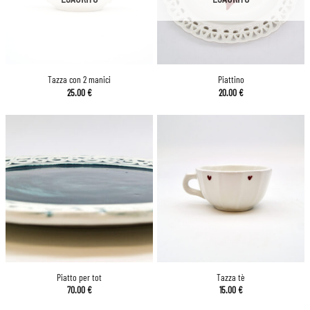
Tazza con 2 manici
Piattino
25.00
€
20.00
€
Piatto per tot
Tazza tè
70.00
€
15.00
€