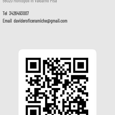
56020 Montopoli in Valdarno Pisa
Tel
3426493007
Email
davideroficeramiche@gmail.com