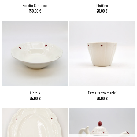
Servito Contessa
Piattino
150.00
€
20.00
€
Ciotola
Tazza senza manici
25.00
€
20.00
€