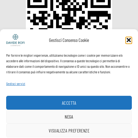
Gestisci Consenso Cookie
Per fornire le migliori esperienze, utilizziamo tecnologie come i cookie per memorizzare e/o
accedere alle informazioni del dispositivo. Il consenso a queste tecnologie ci permetterà di
elaborare dati come il comportamento di navigazione o ID unici su questo sito. Non acconsentire o
ritirare il consenso può influire negativamente su alcune caratteristiche e funzioni.
Gestisci servizi
ACCETTA
Visa
PayPal
MasterCard
Postepay
VeriSign
Visa
NEGA
Electron
Spedizione e
Termini e
Privacy
Cookie
VISUALIZZA PREFERENZE
1
pagamenti
Condizioni
Policy
Policy