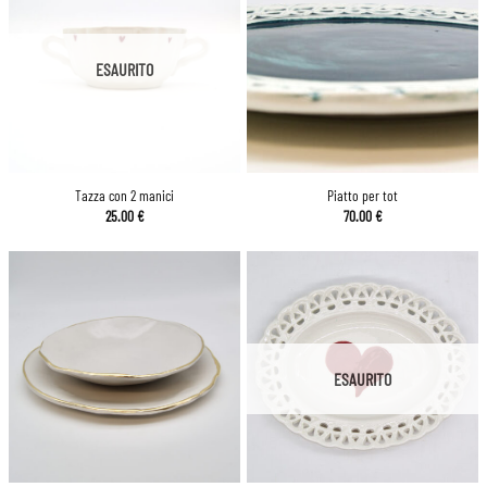
ESAURITO
Tazza con 2 manici
Piatto per tot
25.00
€
70.00
€
ESAURITO