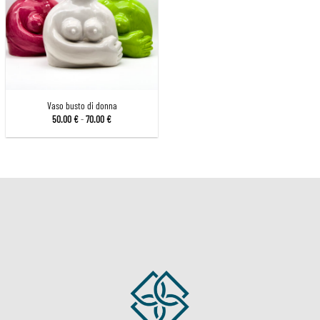
Vaso busto di donna
Fascia
50.00
€
-
70.00
€
di
prezzo:
da
50.00 €
a
70.00 €