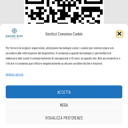
Gestisci Consenso Cookie
Per fornire le migliori esperienze, utilizziamo tecnologie come i cookie per memorizzare e/o
accedere alle informazioni del dispositivo. Il consenso a queste tecnologie ci permetterà di
elaborare dati come il comportamento di navigazione o ID unici su questo sito. Non acconsentire o
ritirare il consenso può influire negativamente su alcune caratteristiche e funzioni.
Gestisci servizi
ACCETTA
Visa
PayPal
MasterCard
Postepay
VeriSign
Visa
NEGA
Electron
Spedizione e
Termini e
Privacy
Cookie
VISUALIZZA PREFERENZE
1
pagamenti
Condizioni
Policy
Policy