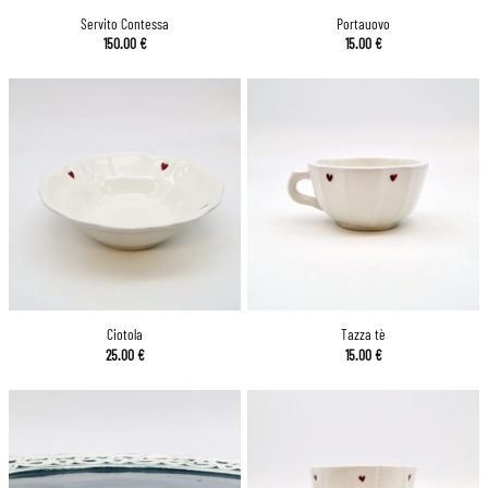
Servito Contessa
Portauovo
150.00
€
15.00
€
Ciotola
Tazza tè
25.00
€
15.00
€