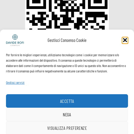
Gestisci Consenso Cookie
Per fornire le migliori esperienze, utilizziamo tecnologie come i cookie per memorizzare e/o
accedere alle informazioni del dispositivo. Il consenso a queste tecnologie ci permetterà di
elaborare dati come il comportamento di navigazione o ID unici su questo sito. Non acconsentire o
ritirare il consenso può influire negativamente su alcune caratteristiche e funzioni.
Gestisci servizi
ACCETTA
Visa
PayPal
MasterCard
Postepay
VeriSign
Visa
NEGA
Electron
Spedizione e
Termini e
Privacy
Cookie
VISUALIZZA PREFERENZE
1
pagamenti
Condizioni
Policy
Policy