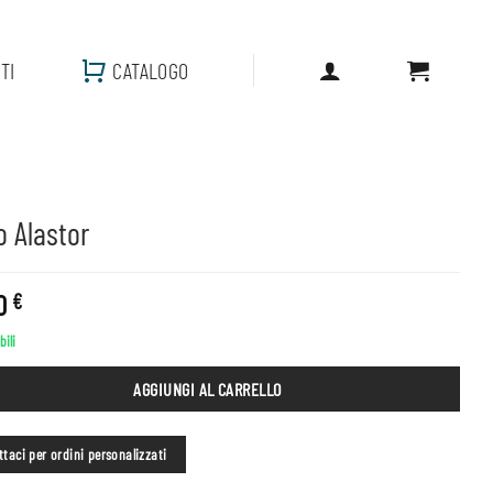
TI
CATALOGO
 Alastor
00
€
bili
AGGIUNGI AL CARRELLO
taci per ordini personalizzati