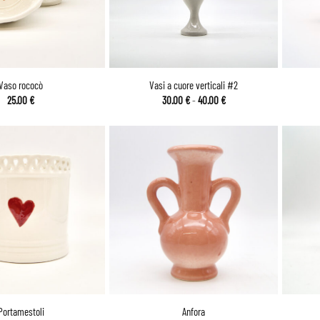
Vaso rococò
Vasi a cuore verticali #2
Fascia
25.00
€
30.00
€
-
40.00
€
di
prezzo:
da
30.00 €
a
40.00 €
Portamestoli
Anfora