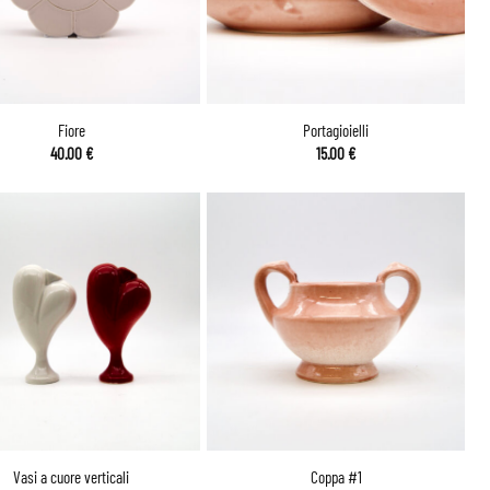
Fiore
Portagioielli
40.00
€
15.00
€
Vasi a cuore verticali
Coppa #1