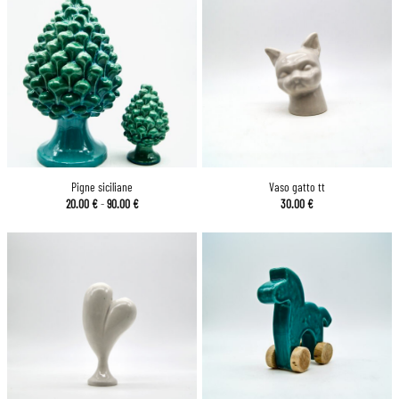
Pigne siciliane
Vaso gatto tt
Fascia
20.00
€
-
90.00
€
30.00
€
di
prezzo:
da
20.00 €
a
90.00 €