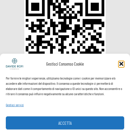
Gestisci Consenso Cookie
Per fornire le migliori esperienze, utilizziamo tecnologie come i cookie per memorizzare e/o
accedere alle informazioni del dispositivo. Il consenso a queste tecnologie ci permetterà di
elaborare dati come il comportamento di navigazione o ID unici su questo sito. Non acconsentire o
ritirare il consenso può influire negativamente su alcune caratteristiche e funzioni.
Gestisci servizi
Visa
PayPal
MasterCard
Postepay
VeriSign
Visa
Electron
ACCETTA
Spedizione e
Termini e
Privacy
Cookie