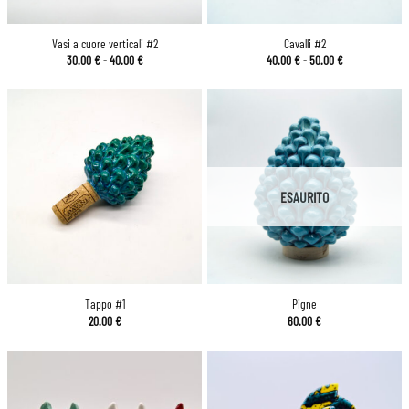
Vasi a cuore verticali #2
Cavalli #2
Fascia
Fascia
30.00
€
-
40.00
€
40.00
€
-
50.00
€
di
di
prezzo:
prezzo:
da
da
30.00 €
40.00 €
a
a
40.00 €
50.00 €
ESAURITO
Tappo #1
Pigne
20.00
€
60.00
€