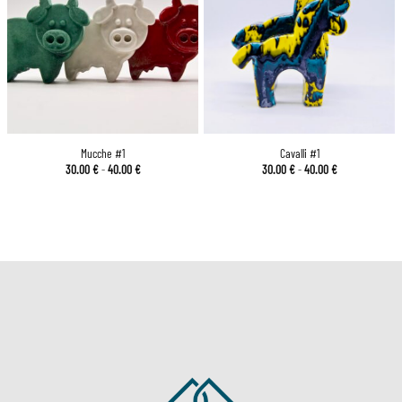
Mucche #1
Cavalli #1
Fascia
Fascia
30.00
€
-
40.00
€
30.00
€
-
40.00
€
di
di
prezzo:
prezzo:
da
da
30.00 €
30.00 €
a
a
40.00 €
40.00 €