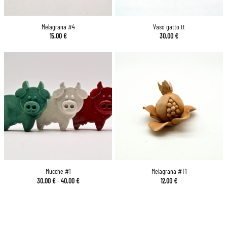
Melagrana #4
Vaso gatto tt
15.00
€
30.00
€
Mucche #1
Melagrana #T1
Fascia
30.00
€
-
40.00
€
12.00
€
di
prezzo:
da
30.00 €
a
40.00 €