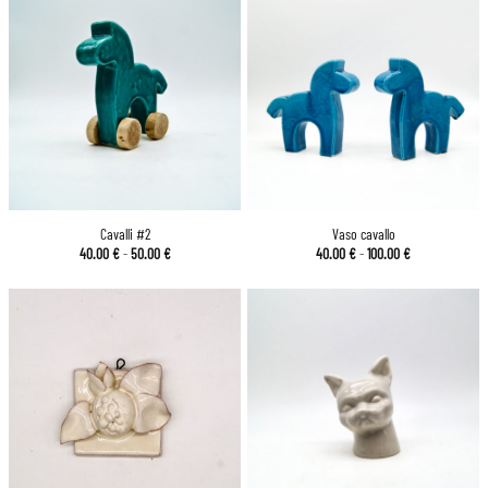
Cavalli #2
Vaso cavallo
Fascia
Fascia
40.00
€
-
50.00
€
40.00
€
-
100.00
€
di
di
prezzo:
prezzo:
da
da
40.00 €
40.00 €
a
a
50.00 €
100.00 €