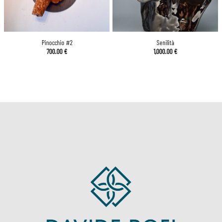
Pinocchio #2
Senilità
700.00
€
1,000.00
€