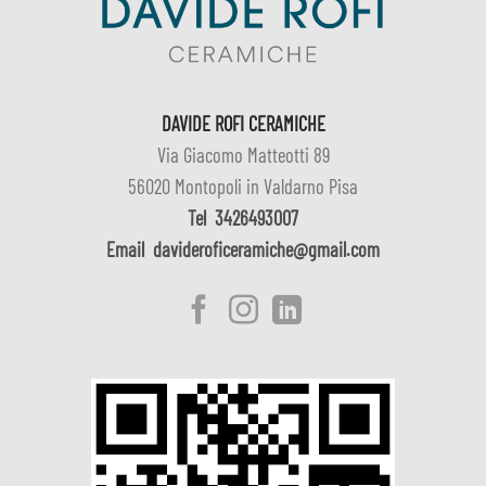
DAVIDE ROFI CERAMICHE
Via Giacomo Matteotti 89
56020 Montopoli in Valdarno Pisa
Tel
3426493007
Email
davideroficeramiche@gmail.com