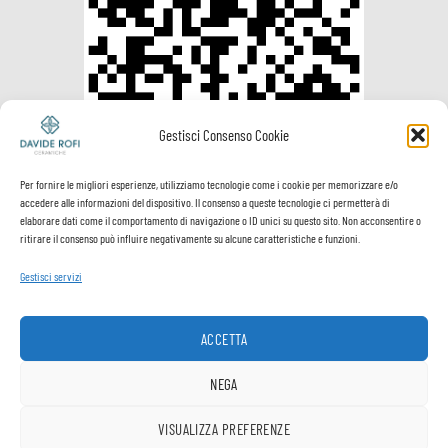
Gestisci Consenso Cookie
Per fornire le migliori esperienze, utilizziamo tecnologie come i cookie per memorizzare e/o
accedere alle informazioni del dispositivo. Il consenso a queste tecnologie ci permetterà di
elaborare dati come il comportamento di navigazione o ID unici su questo sito. Non acconsentire o
ritirare il consenso può influire negativamente su alcune caratteristiche e funzioni.
Gestisci servizi
Visa
PayPal
MasterCard
Postepay
VeriSign
Visa
Electron
ACCETTA
Spedizione e
Termini e
Privacy
Cookie
pagamenti
Condizioni
Policy
Policy
NEGA
Copyright ® Davide Rofi Ceramiche - P.Iva 02512900503
VISUALIZZA PREFERENZE
1