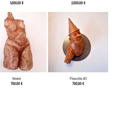
1,000.00
€
2,000.00
€
Venere
Pinocchio #2
700.00
€
700.00
€