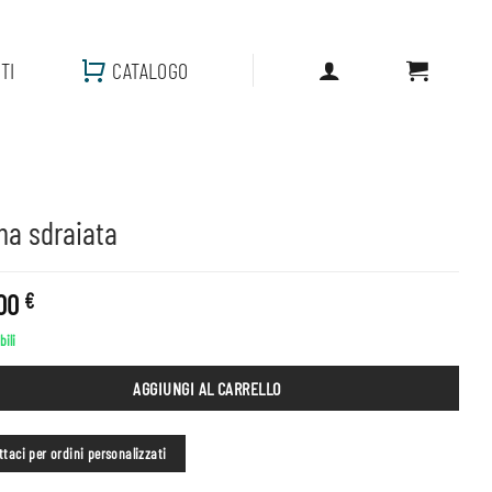
TI
CATALOGO
na sdraiata
.00
€
bili
AGGIUNGI AL CARRELLO
taci per ordini personalizzati