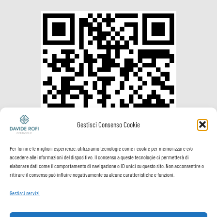
Gestisci Consenso Cookie
Per fornire le migliori esperienze, utilizziamo tecnologie come i cookie per memorizzare e/o
accedere alle informazioni del dispositivo. Il consenso a queste tecnologie ci permetterà di
elaborare dati come il comportamento di navigazione o ID unici su questo sito. Non acconsentire o
ritirare il consenso può influire negativamente su alcune caratteristiche e funzioni.
Gestisci servizi
Visa
PayPal
MasterCard
Postepay
VeriSign
Visa