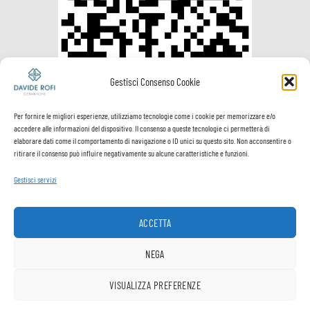
Gestisci Consenso Cookie
Per fornire le migliori esperienze, utilizziamo tecnologie come i cookie per memorizzare e/o
accedere alle informazioni del dispositivo. Il consenso a queste tecnologie ci permetterà di
elaborare dati come il comportamento di navigazione o ID unici su questo sito. Non acconsentire o
ritirare il consenso può influire negativamente su alcune caratteristiche e funzioni.
Gestisci servizi
Visa
PayPal
MasterCard
Postepay
VeriSign
Visa
Electron
ACCETTA
Spedizione e
Termini e
Privacy
Cookie
pagamenti
Condizioni
Policy
Policy
NEGA
Copyright ® Davide Rofi Ceramiche - P.Iva 02512900503
VISUALIZZA PREFERENZE
1