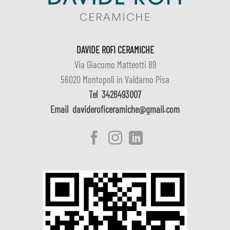
DAVIDE ROFI CERAMICHE
Via Giacomo Matteotti 89
56020 Montopoli in Valdarno Pisa
Tel
3426493007
Email
davideroficeramiche@gmail.com