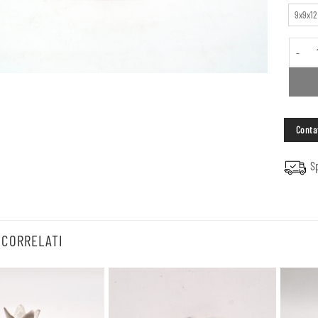
9x9x1
Vaso gat
Contat
Sp
 CORRELATI