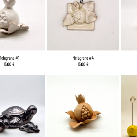
Melagrana #1
Melagrana #4
15.00
€
15.00
€