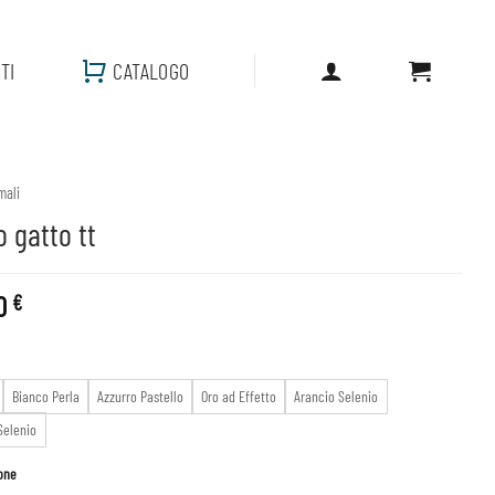
TI
CATALOGO
mali
 gatto tt
00
€
Bianco Perla
Azzurro Pastello
Oro ad Effetto
Arancio Selenio
Selenio
one