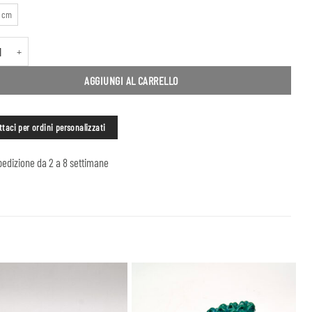
2 cm
to tt quantità
AGGIUNGI AL CARRELLO
taci per ordini personalizzati
edizione da 2 a 8 settimane