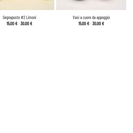
Segnaposto #2 Limoni
Vasi a cuore da appoggio
Fascia
Fascia
15.00
€
-
30.00
€
15.00
€
-
30.00
€
di
di
prezzo:
prezzo:
da
da
15.00 €
15.00 €
a
a
30.00 €
30.00 €