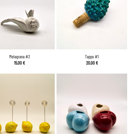
Melagrana #3
Tappo #1
15.00
€
20.00
€