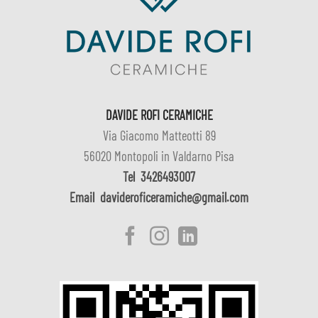
DAVIDE ROFI CERAMICHE
Via Giacomo Matteotti 89
56020 Montopoli in Valdarno Pisa
Tel
3426493007
Email
davideroficeramiche@gmail.com