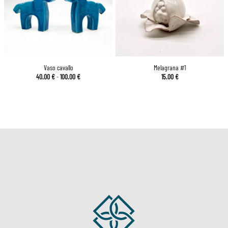
Vaso cavallo
Melagrana #1
Fascia
40.00
€
-
100.00
€
15.00
€
di
prezzo:
da
40.00 €
a
100.00 €