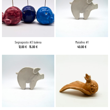
Segnaposto #3 balena
Maialino #1
Fascia
12.00
€
-
15.00
€
40.00
€
di
prezzo:
da
12.00 €
a
15.00 €