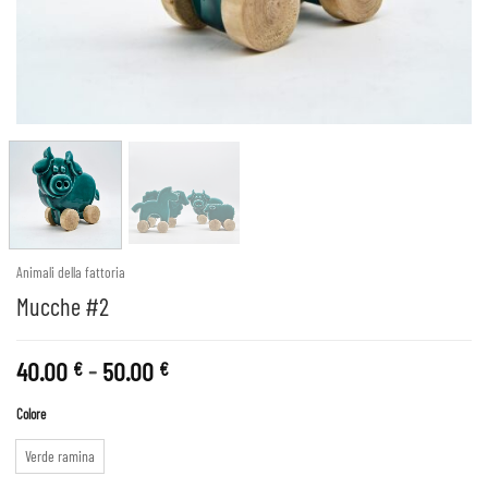
Animali della fattoria
Mucche #2
Fascia
40.00
-
50.00
€
€
di
Colore
prezzo:
da
Verde ramina
40.00 €