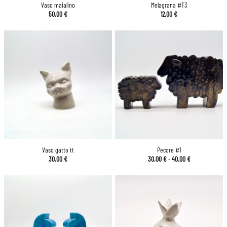
Vaso maialino
Melagrana #T3
50.00
€
12.00
€
Vaso gatto tt
Pecore #1
Fascia
30.00
€
30.00
€
-
40.00
€
di
prezzo:
da
30.00 €
a
40.00 €