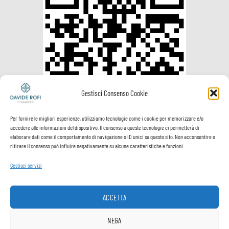
Gestisci Consenso Cookie
Per fornire le migliori esperienze, utilizziamo tecnologie come i cookie per memorizzare e/o
accedere alle informazioni del dispositivo. Il consenso a queste tecnologie ci permetterà di
elaborare dati come il comportamento di navigazione o ID unici su questo sito. Non acconsentire o
ritirare il consenso può influire negativamente su alcune caratteristiche e funzioni.
Gestisci servizi
Visa
PayPal
MasterCard
Postepay
VeriSign
Visa
Electron
ACCETTA
Spedizione e
Termini e
Privacy
Cookie
pagamenti
Condizioni
Policy
Policy
NEGA