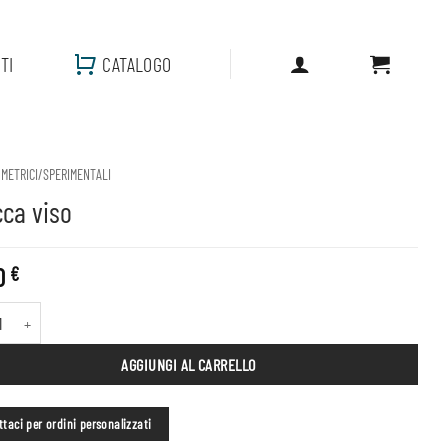
TI
CATALOGO
OMETRICI/SPERIMENTALI
cca viso
0
€
iso quantità
AGGIUNGI AL CARRELLO
taci per ordini personalizzati