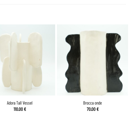
Adora Tall Vessel
Brocca onde
110.00
€
70.00
€