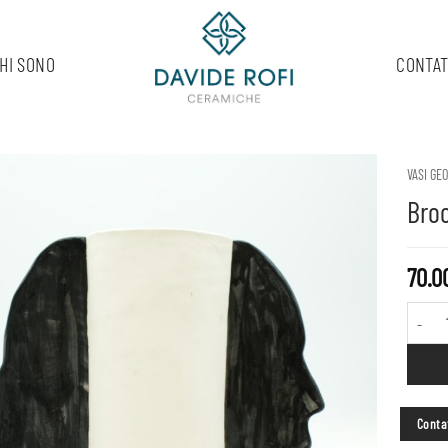
HI SONO
CONTAT
VASI GE
Bro
70.0
Brocca v
Contat