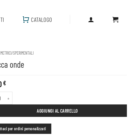
TI
CATALOGO
OMETRICI/SPERIMENTALI
cca onde
0
€
onde quantità
AGGIUNGI AL CARRELLO
taci per ordini personalizzati