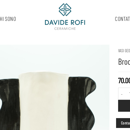
HI SONO
CONTAT
VASI GE
Bro
70.0
Brocca 
Contat