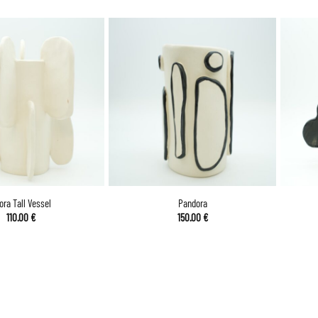
ora Tall Vessel
Pandora
110.00
€
150.00
€