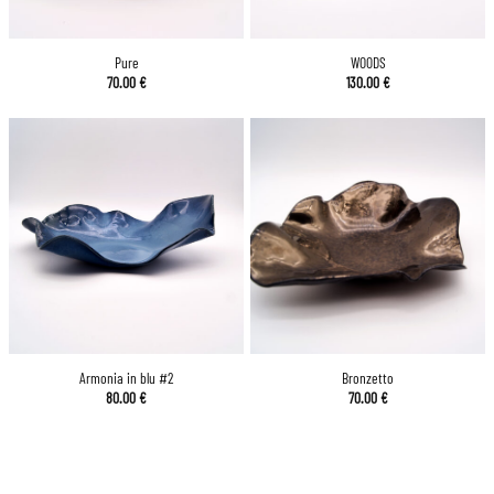
Pure
WOODS
70.00
€
130.00
€
Armonia in blu #2
Bronzetto
80.00
€
70.00
€