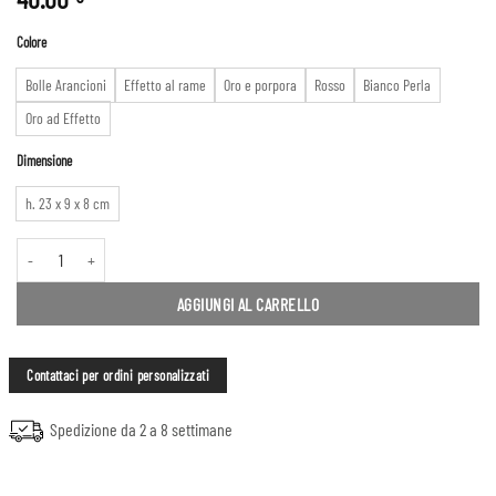
Colore
Bolle Arancioni
Effetto al rame
Oro e porpora
Rosso
Bianco Perla
Oro ad Effetto
Dimensione
h. 23 x 9 x 8 cm
Profumatori #1 quantità
AGGIUNGI AL CARRELLO
Contattaci per ordini personalizzati
Spedizione da 2 a 8 settimane