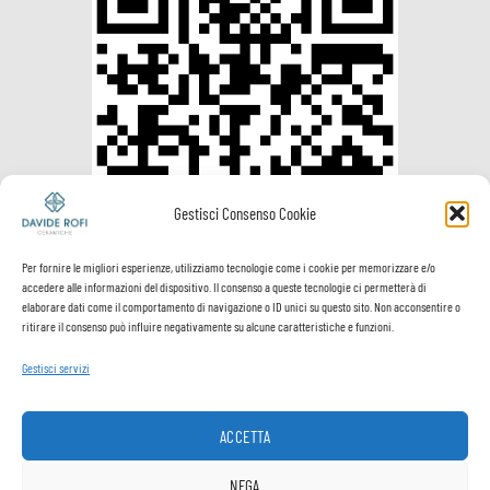
Gestisci Consenso Cookie
Per fornire le migliori esperienze, utilizziamo tecnologie come i cookie per memorizzare e/o
accedere alle informazioni del dispositivo. Il consenso a queste tecnologie ci permetterà di
elaborare dati come il comportamento di navigazione o ID unici su questo sito. Non acconsentire o
ritirare il consenso può influire negativamente su alcune caratteristiche e funzioni.
Gestisci servizi
Visa
PayPal
MasterCard
Postepay
VeriSign
Visa
Electron
ACCETTA
Spedizione e
Termini e
Privacy
Cookie
pagamenti
Condizioni
Policy
Policy
NEGA