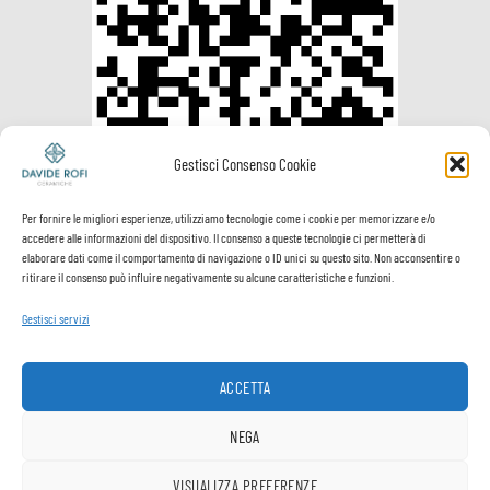
Gestisci Consenso Cookie
Per fornire le migliori esperienze, utilizziamo tecnologie come i cookie per memorizzare e/o
accedere alle informazioni del dispositivo. Il consenso a queste tecnologie ci permetterà di
elaborare dati come il comportamento di navigazione o ID unici su questo sito. Non acconsentire o
ritirare il consenso può influire negativamente su alcune caratteristiche e funzioni.
Gestisci servizi
Visa
PayPal
MasterCard
Postepay
VeriSign
Visa
Electron
ACCETTA
Spedizione e
Termini e
Privacy
Cookie
pagamenti
Condizioni
Policy
Policy
NEGA
Copyright ® Davide Rofi Ceramiche - P.Iva 02512900503
VISUALIZZA PREFERENZE
1