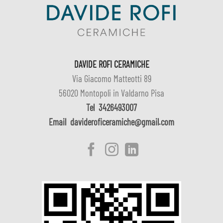
DAVIDE ROFI CERAMICHE
Via Giacomo Matteotti 89
56020 Montopoli in Valdarno Pisa
Tel
3426493007
Email
davideroficeramiche@gmail.com