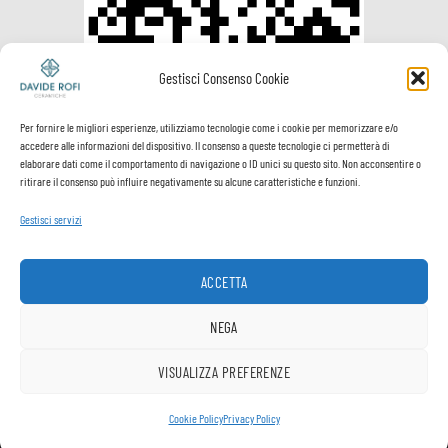
Gestisci Consenso Cookie
Per fornire le migliori esperienze, utilizziamo tecnologie come i cookie per memorizzare e/o
accedere alle informazioni del dispositivo. Il consenso a queste tecnologie ci permetterà di
elaborare dati come il comportamento di navigazione o ID unici su questo sito. Non acconsentire o
ritirare il consenso può influire negativamente su alcune caratteristiche e funzioni.
Gestisci servizi
Visa
PayPal
MasterCard
Postepay
VeriSign
Visa
Electron
ACCETTA
Spedizione e
Termini e
Privacy
Cookie
pagamenti
Condizioni
Policy
Policy
NEGA
Copyright ® Davide Rofi Ceramiche - P.Iva 02512900503
VISUALIZZA PREFERENZE
1
Cookie Policy
Privacy Policy