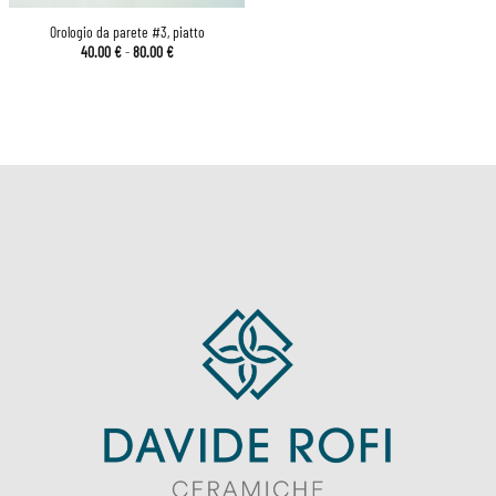
Orologio da parete #3, piatto
Fascia
40.00
€
-
80.00
€
di
prezzo:
da
40.00 €
a
80.00 €