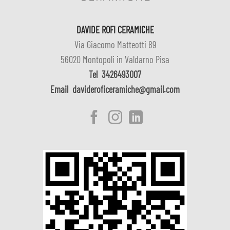
DAVIDE ROFI CERAMICHE
Via Giacomo Matteotti 89
56020 Montopoli in Valdarno Pisa
Tel
3426493007
Email
davideroficeramiche@gmail.com