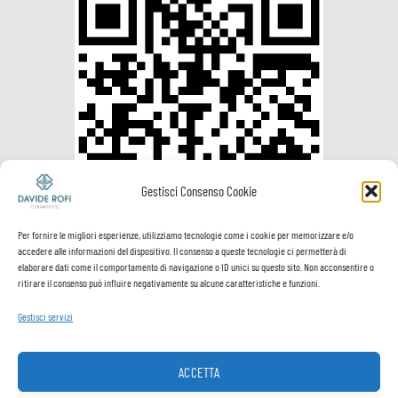
Gestisci Consenso Cookie
Per fornire le migliori esperienze, utilizziamo tecnologie come i cookie per memorizzare e/o
accedere alle informazioni del dispositivo. Il consenso a queste tecnologie ci permetterà di
elaborare dati come il comportamento di navigazione o ID unici su questo sito. Non acconsentire o
ritirare il consenso può influire negativamente su alcune caratteristiche e funzioni.
Gestisci servizi
Visa
PayPal
MasterCard
Postepay
VeriSign
Visa
Electron
ACCETTA
Spedizione e
Termini e
Privacy
Cookie