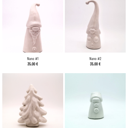
Nano #1
Nano #2
35.00
€
35.00
€