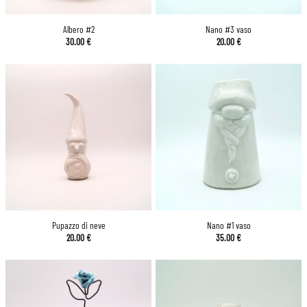
Albero #2
Nano #3 vaso
30.00
€
20.00
€
Pupazzo di neve
Nano #1 vaso
20.00
€
35.00
€