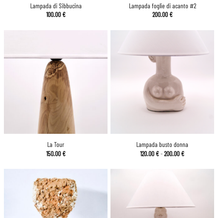
Lampada di Sibbucina
Lampada foglie di acanto #2
100.00
€
200.00
€
La Tour
Lampada busto donna
Fascia
150.00
€
120.00
€
-
200.00
€
di
prezzo:
da
120.00 €
a
200.00 €