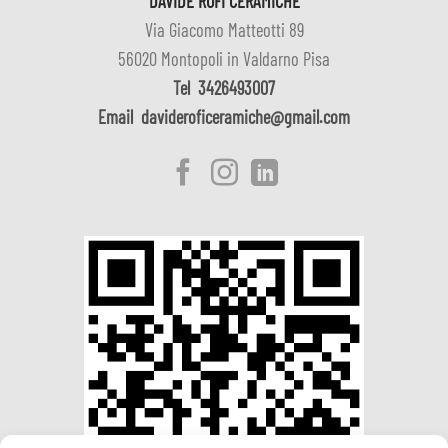
DAVIDE ROFI CERAMICHE
Via Giacomo Matteotti 89
56020 Montopoli in Valdarno Pisa
Tel
3426493007
Email
davideroficeramiche@gmail.com