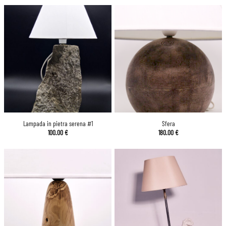
prezzo:
da
120.00 €
a
200.00 €
Lampada in pietra serena #1
Sfera
100.00
€
180.00
€