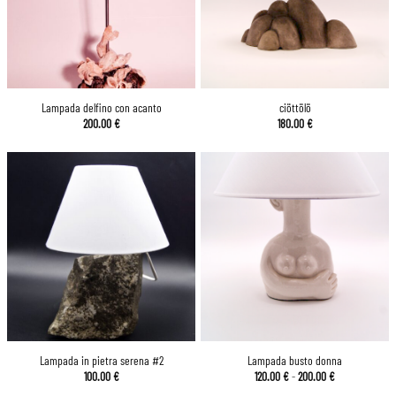
Lampada delfino con acanto
ciöttölö
200.00
€
180.00
€
Lampada in pietra serena #2
Lampada busto donna
Fascia
100.00
€
120.00
€
-
200.00
€
di