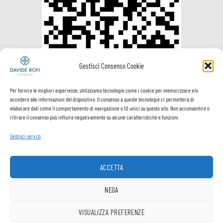
Gestisci Consenso Cookie
Per fornire le migliori esperienze, utilizziamo tecnologie come i cookie per memorizzare e/o
accedere alle informazioni del dispositivo. Il consenso a queste tecnologie ci permetterà di
elaborare dati come il comportamento di navigazione o ID unici su questo sito. Non acconsentire o
ritirare il consenso può influire negativamente su alcune caratteristiche e funzioni.
Gestisci servizi
Visa
PayPal
MasterCard
Postepay
VeriSign
Visa
Electron
ACCETTA
Spedizione e
Termini e
Privacy
Cookie
pagamenti
Condizioni
Policy
Policy
NEGA
Copyright ® Davide Rofi Ceramiche - P.Iva 02512900503
VISUALIZZA PREFERENZE
1