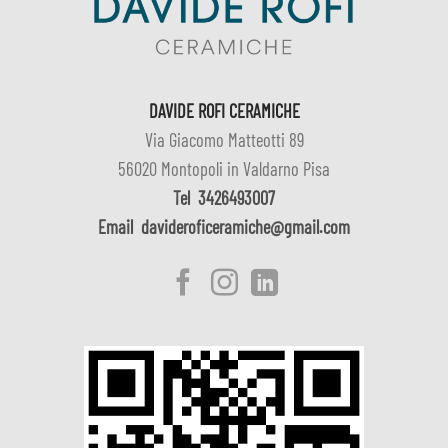
DAVIDE ROFI CERAMICHE
Via Giacomo Matteotti 89
56020 Montopoli in Valdarno Pisa
Tel
3426493007
Email
davideroficeramiche@gmail.com