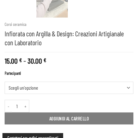
Corsi ceramica
Infiorata con Argilla & Design: Creazioni Artigianale
con Laboratorio
Fascia
15.00
-
30.00
€
€
di
Partecipanti
prezzo:
da
15.00 €
a
Infiorata con Argilla & Design: Creazioni Artigianale con Laboratorio quantità
30.00 €
AGGIUNGI AL CARRELLO