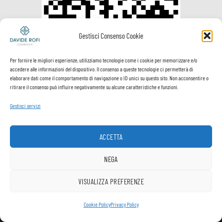
Gestisci Consenso Cookie
Per fornire le migliori esperienze, utilizziamo tecnologie come i cookie per memorizzare e/o
accedere alle informazioni del dispositivo. Il consenso a queste tecnologie ci permetterà di
elaborare dati come il comportamento di navigazione o ID unici su questo sito. Non acconsentire o
ritirare il consenso può influire negativamente su alcune caratteristiche e funzioni.
Gestisci servizi
Visa
PayPal
MasterCard
Postepay
VeriSign
Visa
Electron
ACCETTA
Spedizione e
Termini e
Privacy
Cookie
pagamenti
Condizioni
Policy
Policy
NEGA
Copyright ® Davide Rofi Ceramiche - P.Iva 02512900503
VISUALIZZA PREFERENZE
1
Cookie Policy
Privacy Policy