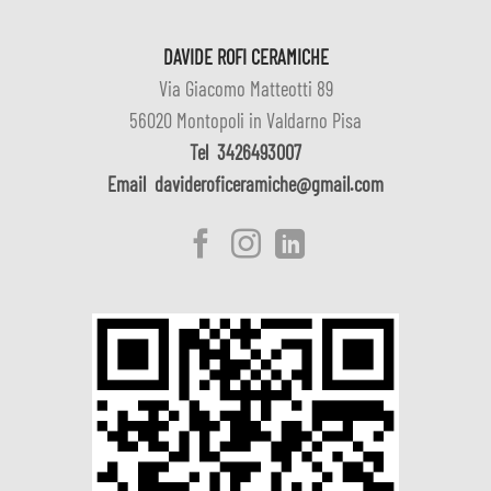
DAVIDE ROFI CERAMICHE
Via Giacomo Matteotti 89
56020 Montopoli in Valdarno Pisa
Tel
3426493007
Email
davideroficeramiche@gmail.com