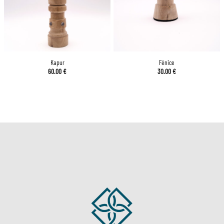
Kapur
Fénice
60.00
€
30.00
€