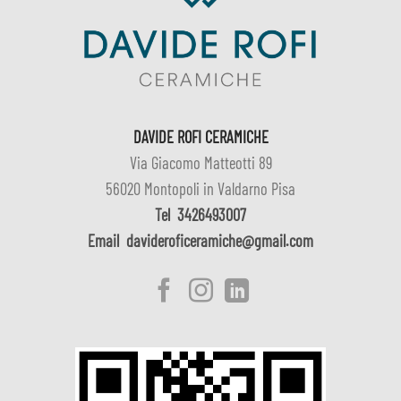
DAVIDE ROFI CERAMICHE
Via Giacomo Matteotti 89
56020 Montopoli in Valdarno Pisa
Tel
3426493007
Email
davideroficeramiche@gmail.com