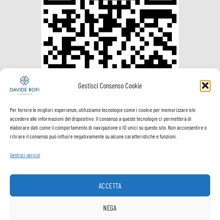
Gestisci Consenso Cookie
Per fornire le migliori esperienze, utilizziamo tecnologie come i cookie per memorizzare e/o
accedere alle informazioni del dispositivo. Il consenso a queste tecnologie ci permetterà di
elaborare dati come il comportamento di navigazione o ID unici su questo sito. Non acconsentire o
ritirare il consenso può influire negativamente su alcune caratteristiche e funzioni.
Gestisci servizi
Visa
PayPal
MasterCard
Postepay
VeriSign
Visa
Electron
ACCETTA
Spedizione e
Termini e
Privacy
Cookie
pagamenti
Condizioni
Policy
Policy
NEGA